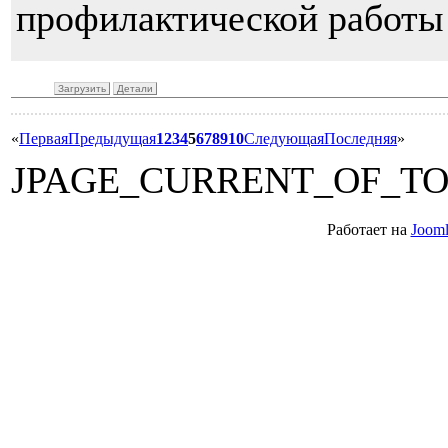
профилактической работы 
Загрузить
Детали
«
Первая
Предыдущая
1
2
3
4
5
6
7
8
9
10
Следующая
Последняя
»
JPAGE_CURRENT_OF_T
Работает на
Jooml