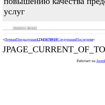
повышению качества пред
услуг
Загрузить
Детали
«
Первая
Предыдущая
1
2
3
4
5
6
7
8
9
10
Следующая
Последняя
»
JPAGE_CURRENT_OF_T
Работает на
Jooml