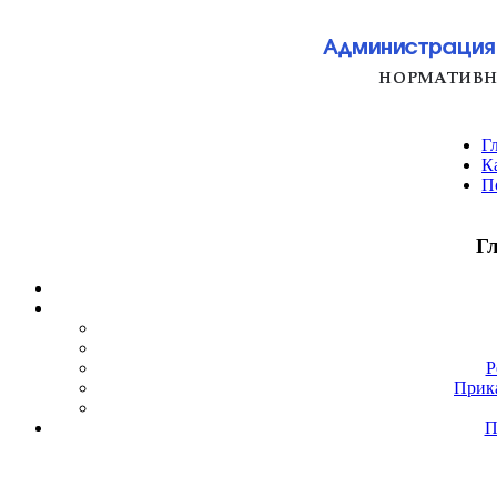
Г
К
П
Г
Р
Прик
П