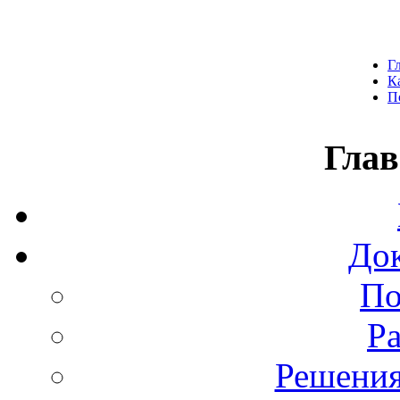
Г
К
П
Глав
До
По
Р
Решения