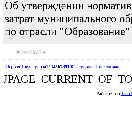
Об утверждении нормати
затрат муниципального об
по отрасли "Образование"
Загрузить
Детали
«
Первая
Предыдущая
1
2
3
4
5
6
7
8
9
10
Следующая
Последняя
»
JPAGE_CURRENT_OF_T
Работает на
Jooml