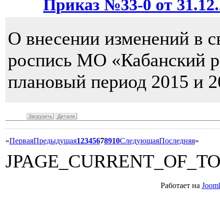
Приказ №33-0 от 31.12.
О внесении изменений в 
роспись МО «Кабанский ра
плановый период 2015 и 2
Загрузить
Детали
«
Первая
Предыдущая
1
2
3
4
5
6
7
8
9
10
Следующая
Последняя
»
JPAGE_CURRENT_OF_T
Работает на
Jooml