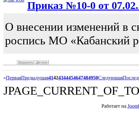
Приказ №10-0 от 07.02.
О внесении изменений в 
роспись МО «Кабанский р
Загрузить
Детали
«
Первая
Предыдущая
41
42
43
44
45
46
47
48
49
50
Следующая
Послед
JPAGE_CURRENT_OF_T
Работает на
Jooml