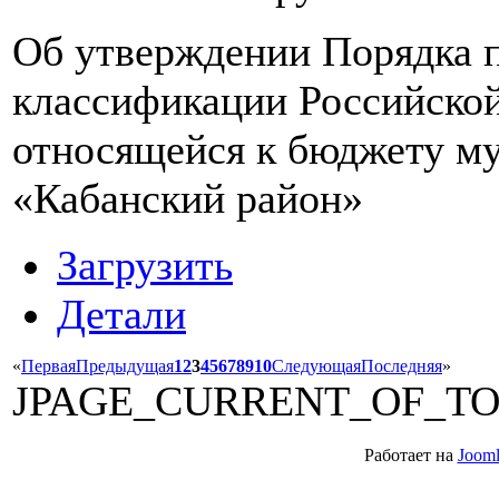
Об утверждении Порядка 
классификации Российской
относящейся к бюджету м
«Кабанский район»
Загрузить
Детали
«
Первая
Предыдущая
1
2
3
4
5
6
7
8
9
10
Следующая
Последняя
»
JPAGE_CURRENT_OF_T
Работает на
Jooml