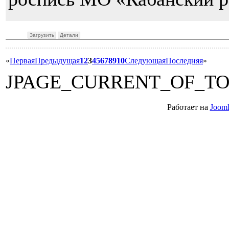
Загрузить
Детали
«
Первая
Предыдущая
1
2
3
4
5
6
7
8
9
10
Следующая
Последняя
»
JPAGE_CURRENT_OF_T
Работает на
Jooml