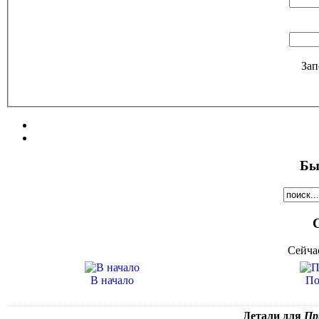
Зап
Бы
Сейча
В начало
По
Детали для
При