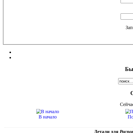
Зап
Бы
Сейча
В начало
По
Детали для
Распор