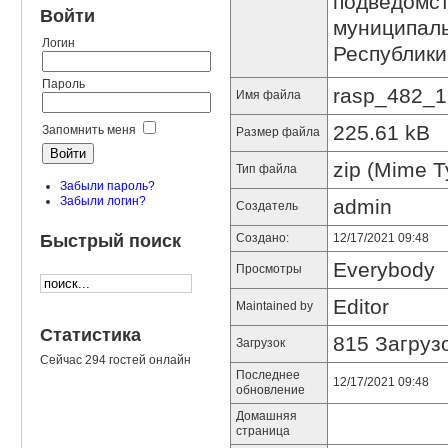
подведомст
Войти
муниципаль
Логин
Республики
Пароль
rasp_482_1
Имя файла
225.61 kB
Запомнить меня
Размер файла
zip (Mime Ty
Тип файла
Забыли пароль?
Забыли логин?
admin
Создатель
Быстрый поиск
Создано:
12/17/2021 09:48
Everybody
Просмотры
Editor
Maintained by
Статистика
815 Загруз
Загрузок
Сейчас 294 гостей онлайн
Последнее
12/17/2021 09:48
обновление
Домашняя
страница