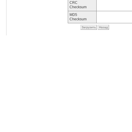
CRC
Checksum
MD5
Checksum
Загрузить
Назад