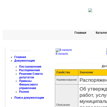
Главная
Катало
Главное меню
В начало
Главная
Документация
Дет
Постановления
Распоряжения
Свойства
Значение
Решения Совета
депутатов
Распоряжен
Наименование
Приказы
Финансового
Об утвержд
управления
Разное
работ, усл
Поиск документации
муниципал
Описание