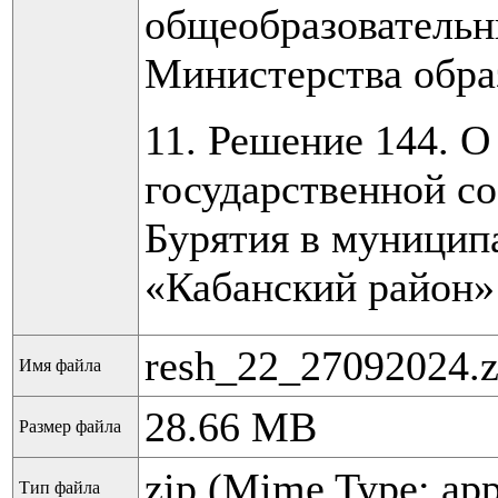
общеобразовательн
Министерства обра
11. Решение 144. 
государственной с
Бурятия в муницип
«Кабанский район» 
resh_22_27092024.z
Имя файла
28.66 MB
Размер файла
zip (Mime Type: app
Тип файла