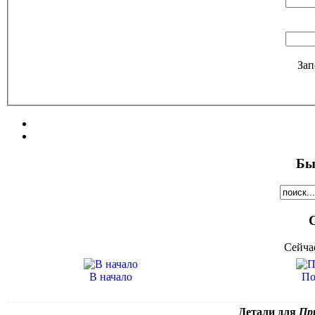
Зап
Бы
Сейча
В начало
По
Детали для
При